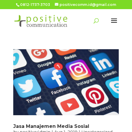
0812-1737-3703
positivecomm.id@gmail.com
Jasa Manajemen Media Sosial
by
positive4dmin
|
Aug 1, 2019
|
Uncategorized